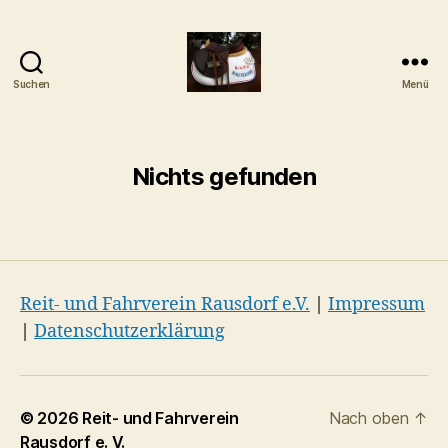
Suchen
Menü
Reit-
und
Fahrverein
Rausdorf
Nichts gefunden
e.
V.
Reit- und Fahrverein Rausdorf e.V.
|
Impressum
|
Datenschutzerklärung
© 2026
Reit- und Fahrverein
Nach oben
↑
Rausdorf e. V.