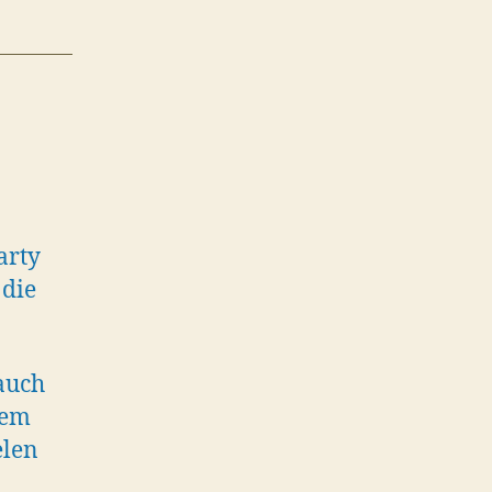
arty
 die
auch
lem
elen