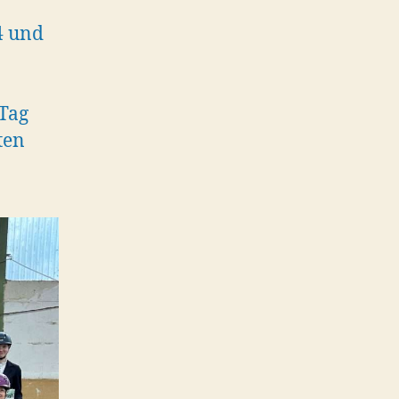
4 und
Tag
ten